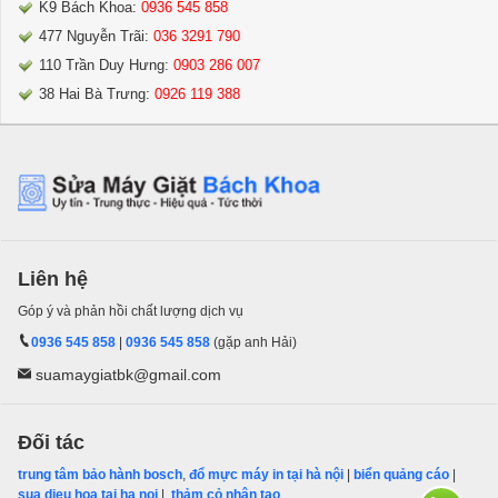
K9 Bách Khoa:
0936 545 858
477 Nguyễn Trãi:
036 3291 790
110 Trần Duy Hưng:
0903 286 007
38 Hai Bà Trưng:
0926 119 388
Liên hệ
Góp ý và phản hồi chất lượng dịch vụ
0936 545 858
|
0936 545 858
(gặp anh Hải)
suamaygiatbk@gmail.com
Đối tác
trung tâm bảo hành bosch
,
đổ mực máy in tại hà nội
|
biển quảng cáo
|
sua dieu hoa tai ha noi
|
thảm cỏ nhân tạo