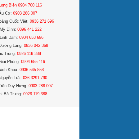
Long Biên 0904 700 116
Âu Cơ:
0903 286 007
oàng Quốc Việt:
0936 271 696
Mỹ Đình:
0896 441 222
Linh Đàm:
0904 653 696
Đường Láng:
0936 042 368
ạc Trung:
0926 119 388
Giải Phóng:
0904 655 116
ách Khoa:
0936 545 858
Nguyễn Trãi:
036 3291 790
Trần Duy Hưng:
0903 286 007
ai Bà Trưng:
0926 119 388