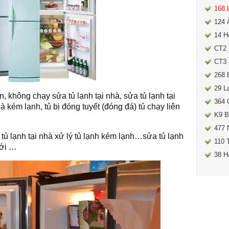
168 
124 
14 H
CT2 
CT3 
268 
29 L
, không chạy sửa tủ lạnh tại nhà, sửa tủ lạnh tại
364 
à kém lạnh, tủ bị đóng tuyết (đóng đá) tủ chạy liên
K9 B
477 
ủ lạnh tại nhà xử lý tủ lạnh kém lạnh…sửa tủ lạnh
110 
mới …
38 H