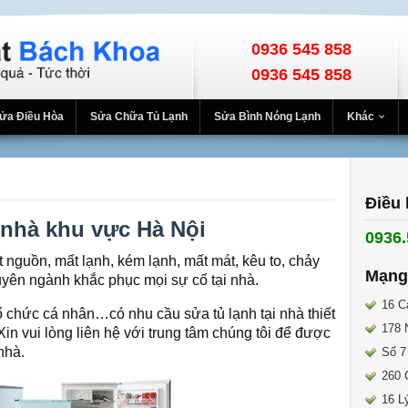
0936 545 858
0936 545 858
ửa Điều Hòa
Sửa Chữa Tủ Lạnh
Sửa Bình Nóng Lạnh
Khác
Điều 
 nhà khu vực Hà Nội
0936.
nguồn, mất lạnh, kém lạnh, mất mát, kêu to, chảy
Mạng
uyên ngành khắc phục mọi sự cố tại nhà.
16 C
ổ chức cá nhân…có nhu cầu sửa tủ lạnh tại nhà thiết
178 
Xin vui lòng liên hệ với trung tâm chúng tôi để được
 nhà.
Số 7
260 
16 L