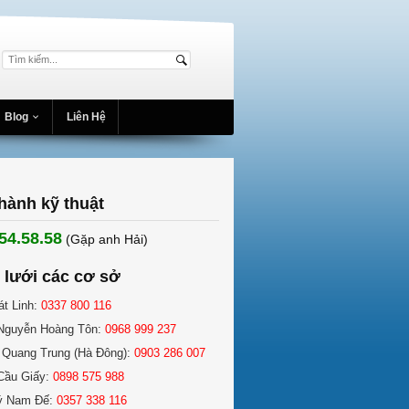
Blog
Liên Hệ
hành kỹ thuật
54.58.58
(Gặp anh Hải) ​
 lưới các cơ sở
át Linh:
0337 800 116
Nguyễn Hoàng Tôn:
0968 999 237
 Quang Trung (Hà Đông):
0903 286 007
Cầu Giấy:
0898 575 988
ý Nam Đế:
0357 338 116