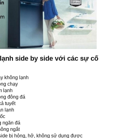
 lạnh side by side với các sự cố
ạy không lạnh
ông chạy
m lạnh
hông đông đá
ả tuyết
àn lạnh
lốc
ng ngăn đá
hông ngắt
 side bị hỏng, hở, không sử dụng được