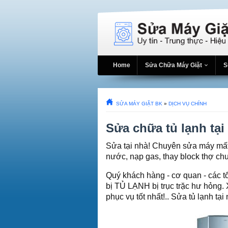
Home
Sửa Chữa Máy Giặt
S
SỬA MÁY GIẶT BK
»
DỊCH VỤ CHÍNH
Sửa chữa tủ lạnh tại
Sửa tại nhà! Chuyên sửa máy mất 
nước, nạp gas, thay block thợ ch
Quý khách hàng - cơ quan - các t
bị TỦ LẠNH bị trục trặc hư hỏng. 
phục vụ tốt nhất!.. Sửa tủ lạnh tại