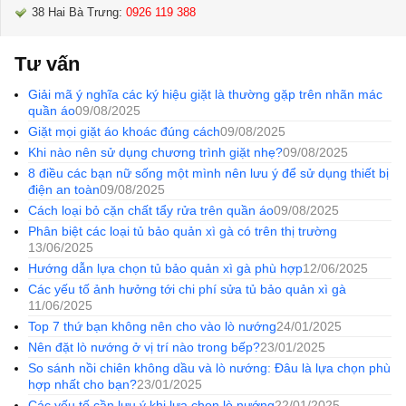
38 Hai Bà Trưng:
0926 119 388
Tư vấn
Giải mã ý nghĩa các ký hiệu giặt là thường gặp trên nhãn mác
quần áo
09/08/2025
Giặt mọi giặt áo khoác đúng cách
09/08/2025
Khi nào nên sử dụng chương trình giặt nhẹ?
09/08/2025
8 điều các bạn nữ sống một mình nên lưu ý để sử dụng thiết bị
điện an toàn
09/08/2025
Cách loại bỏ cặn chất tẩy rửa trên quần áo
09/08/2025
Phân biệt các loại tủ bảo quản xì gà có trên thị trường
13/06/2025
Hướng dẫn lựa chọn tủ bảo quản xì gà phù hợp
12/06/2025
Các yếu tố ảnh hưởng tới chi phí sửa tủ bảo quản xì gà
11/06/2025
Top 7 thứ bạn không nên cho vào lò nướng
24/01/2025
Nên đặt lò nướng ở vị trí nào trong bếp?
23/01/2025
So sánh nồi chiên không dầu và lò nướng: Đâu là lựa chọn phù
hợp nhất cho bạn?
23/01/2025
Các yếu tố cần lưu ý khi lựa chọn lò nướng
22/01/2025