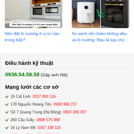
Nên đặt lò nướng ở vị trí nào
So sánh nồi chiên không dầu
trong bếp?
và lò nướng: Đâu là lựa chọn
phù hợp nhất cho bạn?
Điều hành kỹ thuật
0936.54.58.58
(Gặp anh Hải) ​
Mạng lưới các cơ sở
16 Cát Linh:
0337 800 116
178 Nguyễn Hoàng Tôn:
0968 999 237
Số 7 Quang Trung (Hà Đông):
0903 286 007
260 Cầu Giấy:
0898 575 988
16 Lý Nam Đế:
0357 338 116