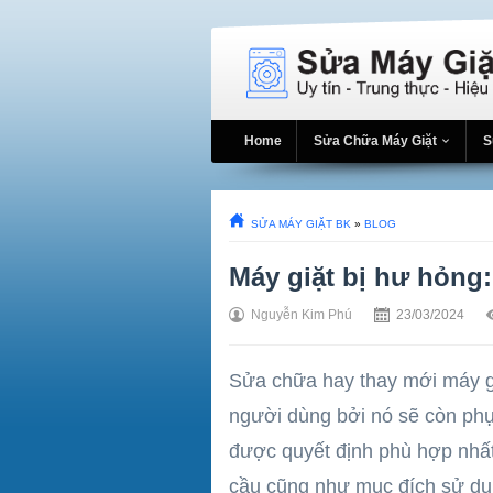
Home
Sửa Chữa Máy Giặt
S
SỬA MÁY GIẶT BK
»
BLOG
Máy giặt bị hư hỏng
Nguyễn Kim Phú
23/03/2024
Sửa chữa hay thay mới máy gi
người dùng bởi nó sẽ còn phụ
được quyết định phù hợp nhất
cầu cũng như mục đích sử dụn