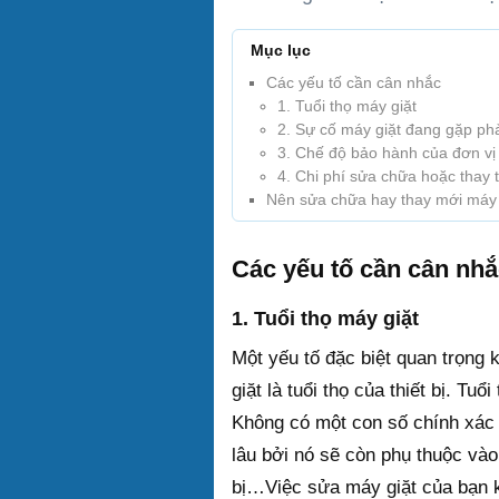
Mục lục
Các yếu tố cần cân nhắc
1. Tuổi thọ máy giặt
2. Sự cố máy giặt đang gặp ph
3. Chế độ bảo hành của đơn vị 
4. Chi phí sửa chữa hoặc thay 
Nên sửa chữa hay thay mới máy 
Các yếu tố cần cân nh
1. Tuổi thọ máy giặt
Một yếu tố đặc biệt quan trọng
giặt là tuổi thọ của thiết bị. Tu
Không có một con số chính xác 
lâu bởi nó sẽ còn phụ thuộc vào
bị…
Việc sửa máy giặt của bạn 