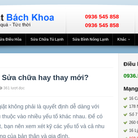
0936 545 858
0936 545 858
ửa Điều Hòa
Sửa Chữa Tủ Lạnh
Sửa Bình Nóng Lạnh
Khác
Điều 
0936.
: Sửa chữa hay thay mới?
Mạng
361
lượt đọc
16 C
ặt không phải là quyết định dễ dàng với
178 
Số 7
 thuộc vào nhiều yếu tố khác nhau. Để có
260 
, bạn nên xem xét kỹ các yếu tố và cả nhu
16 L
g của bản thân và gia đình.