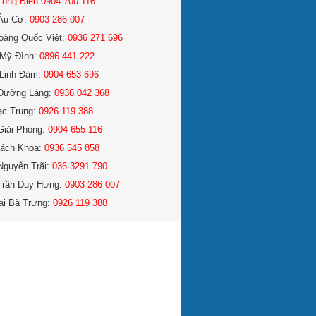
Long Biên 0904 700 116
Âu Cơ:
0903 286 007
oàng Quốc Việt:
0936 271 696
Mỹ Đình:
0896 441 222
Linh Đàm:
0904 653 696
Đường Láng:
0936 042 368
ạc Trung:
0926 119 388
Giải Phóng:
0904 655 116
ách Khoa:
0936 545 858
Nguyễn Trãi:
036 3291 790
Trần Duy Hưng:
0903 286 007
ai Bà Trưng:
0926 119 388