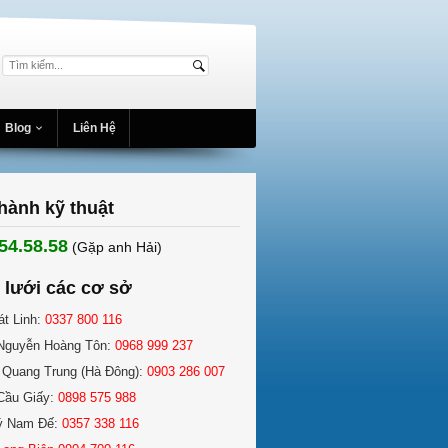
Blog
Liên Hệ
hành kỹ thuật
54.58.58
(Gặp anh Hải) ​
 lưới các cơ sở
át Linh:
0337 800 116
Nguyễn Hoàng Tôn:
0968 999 237
 Quang Trung (Hà Đông):
0903 286 007
Cầu Giấy:
0898 575 988
ý Nam Đế:
0357 338 116