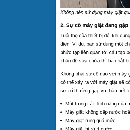
Không nên sử dụng máy giặt qu
2. Sự cố máy giặt đang gặp
Tuổi thọ của thiết bị đôi khi c
diện. Ví dụ, bạn sử dụng một c
phức tạp liên quan tới cấu tạo
khăn để sửa chữa thì bạn bắt buộ
Không phải sự cố nào với máy g
có thể xảy ra với máy giặt sẽ cò
sự cố thường gặp với hầu hết lo
Một trong các tính năng của m
Máy giặt không cấp nước hoặ
Máy giặt rung quá mức
Máy giặt bị rò rỉ nước