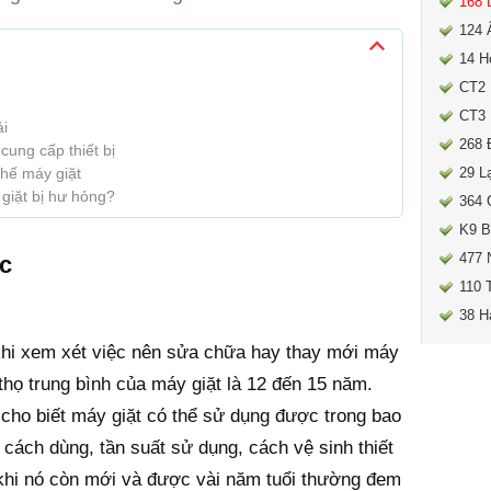
168 
124 
14 H
CT2 
CT3 
ải
268 
cung cấp thiết bị
thế máy giặt
29 L
giặt bị hư hỏng?
364 
K9 B
477 
ắc
110 
38 H
 khi xem xét việc nên sửa chữa hay thay mới máy
ổi thọ trung bình của máy giặt là 12 đến 15 năm.
cho biết máy giặt có thể sử dụng được trong bao
 cách dùng, tần suất sử dụng, cách vệ sinh thiết
khi nó còn mới và được vài năm tuổi thường đem