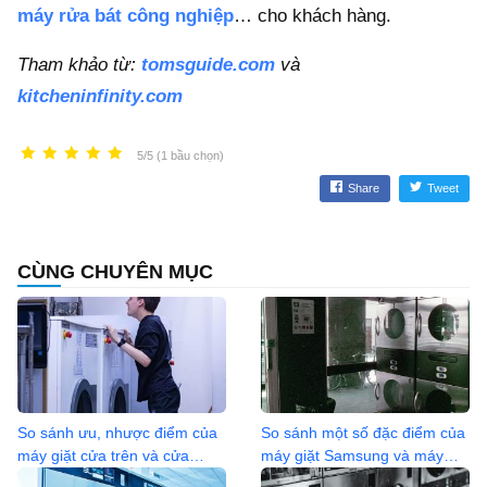
máy rửa bát công nghiệp
… cho khách hàng.
Tham khảo từ:
tomsguide.com
và
kitcheninfinity.com
5/5 (1 bầu chọn)
Share
Tweet
CÙNG CHUYÊN MỤC
So sánh ưu, nhược điểm của
So sánh một số đặc điểm của
máy giặt cửa trên và cửa
máy giặt Samsung và máy
trước thương hiệu Electrolux
giặt Electrolux