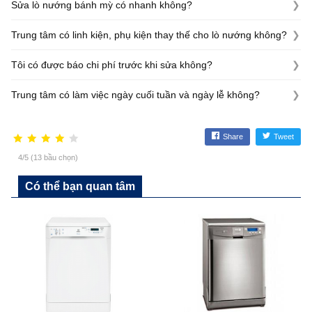
Sửa lò nướng bánh mỳ có nhanh không?
Chúng tôi chuyên nhận sửa tất cả các lỗi của các hãng lò
Trung tâm có linh kiện, phụ kiện thay thế cho lò nướng không?
nướng trên thị trường. Đảm bảo sửa nhanh, sửa triệt để, uy
tín đi kèm với chất lượng.
Trung tâm chuyên cung cấp linh kiện và phụ kiện của các
Tôi có được báo chi phí trước khi sửa không?
hãng lò nướng trên thị trường.
Trung tâm sẽ báo giá cụ thể sau khi kỹ thuật viên kiểm tra
Trung tâm có làm việc ngày cuối tuần và ngày lễ không?
máy.
Trung tâm làm việc với sự uy tín đặt lên hàng đầu. Thời gian
làm việc 24/7 kể cả thứ 7, chủ nhật và các ngày lễ tết.
Share
Tweet
4/5 (13 bầu chọn)
Có thể bạn quan tâm