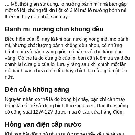
… Một thời gian sử dụng, lò nướng bánh mì nhà bạn gặp
một số lỗi, chúng tôi xin liệt kê 3 lỗi mà lò nướng bánh mì
thường hay gặp phải sau đây.
Bánh mì nướng chín không đều
Biểu hiện của lỗi này là khi bạn nướng xong một mẻ bánh
mì, nhưng chất lượng bánh không đều nhau, có những
bánh chín vỏ bánh vàng giòn, có bánh vỏ chỗ trắng chỗ
vàng. Có thể là do cửa gió của lò, bạn cần kiểm tra và điều
chỉnh lại cửa gió của lò. Lưu ý rằng sau khi chỉnh một lần
mà bánh vẫn chưa chín đều hãy chỉnh lại cửa gió một lần
nữa.
Đèn cửa không sáng
Nguyên nhân có thể là do bóng bị cháy, bạn chỉ cần thay
bóng là có thể sử dụng bình thường được. Bạn thay bóng
có công suất 12W-12V được mua ở các cửa hàng điện.
Hỏng van điện cấp nước
Khi bạn bật đồng hồ phun nước nghe thấy kêu rè rè sau