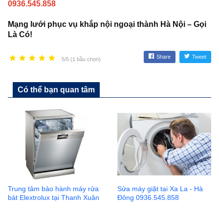
0936.545.858
Mạng lưới phục vụ khắp nội ngoại thành Hà Nội – Gọi
Là Có!
Share
Tweet
5/5 (1 bầu chọn)
Có thể bạn quan tâm
Trung tâm bảo hành máy rửa
Sửa máy giặt tại Xa La - Hà
bát Elextrolux tại Thanh Xuân
Đông 0936.545.858