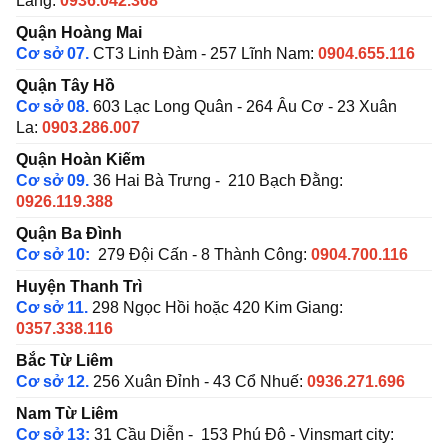
Láng:
0936.042.368
Quận Hoàng Mai
Cơ sở 07.
CT3 Linh Đàm - 257 Lĩnh Nam:
0904.655.116
Quận Tây Hồ
Cơ sở 08.
603 Lạc Long Quân - 264 Âu Cơ - 23 Xuân
La:
0903.286.007
Quận Hoàn Kiếm
Cơ sở 09.
36 Hai Bà Trưng - 210 Bạch Đằng:
0926.119.388
Quận Ba Đình
Cơ sở 10:
279 Đội Cấn - 8 Thành Công:
0904.700.116
Huyện Thanh Trì
Cơ sở 11.
298 Ngọc Hồi hoặc 420 Kim Giang:
0357.338.116
Bắc Từ Liêm
Cơ sở 12.
256 Xuân Đỉnh - 43 Cổ Nhuế:
0936.271.696
Nam Từ Liêm
Cơ sở 13:
31 Cầu Diễn - 153 Phú Đô - Vinsmart city: