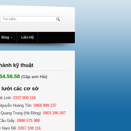
Blog
Liên Hệ
hành kỹ thuật
54.58.58
(Gặp anh Hải) ​
 lưới các cơ sở
át Linh:
0337 800 116
Nguyễn Hoàng Tôn:
0968 999 237
 Quang Trung (Hà Đông):
0903 286 007
Cầu Giấy:
0898 575 988
ý Nam Đế:
0357 338 116