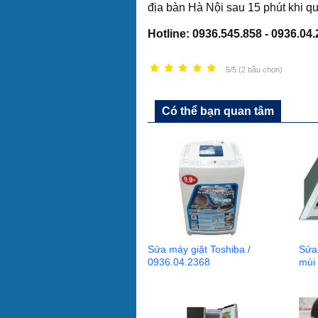
địa bàn Hà Nội sau 15 phút khi q
Hotline: 0936.545.858 - 0936.04.
5/5 (2 bầu chọn)
Có thể bạn quan tâm
Sửa máy giặt Toshiba /
Sửa
0936.04.2368
mùi