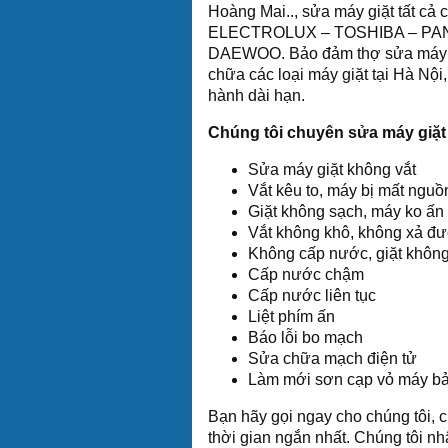
Hoàng Mai.., sửa máy giặt tất 
ELECTROLUX – TOSHIBA – PAN
DAEWOO. Bảo đảm thợ sửa máy g
chữa các loại máy giặt tại Hà Nội
hành dài hạn.
Chúng tôi chuyên sửa máy giặt 
Sửa máy giặt không vắt
Vắt kêu to, máy bị mất nguồ
Giặt không sạch, máy ko ấn
Vắt không khô, không xả đư
Không cấp nước, giặt không
Cấp nước chậm
Cấp nước liên tục
Liệt phím ấn
Báo lỗi bo mạch
Sửa chữa mạch điện tử
Làm mới sơn cạp vỏ máy bả
Bạn hãy gọi ngay cho chúng tôi, 
thời gian ngắn nhất. Chúng tôi nh