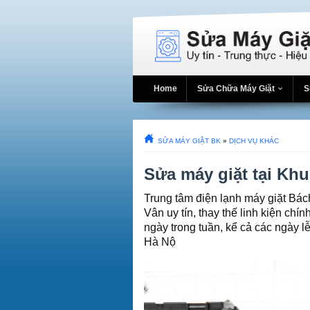
Home
Sửa Chữa Máy Giặt
S
SỬA MÁY GIẶT BK
»
DỊCH VỤ KHÁC
Sửa máy giặt tại Khu
Trung tâm điện lạnh máy giặt Bác
Vân uy tín, thay thế linh kiện chí
ngày trong tuần, kể cả các ngày l
Hà Nộ