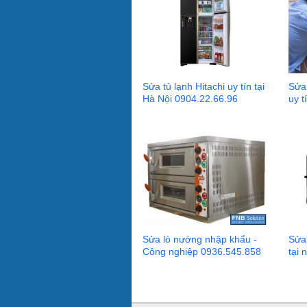
Sửa tủ lạnh Hitachi uy tín tại
Sửa 
Hà Nội 0904.22.66.96
uy 
Sửa lò nướng nhập khẩu -
Sửa
Công nghiệp 0936.545.858
tại