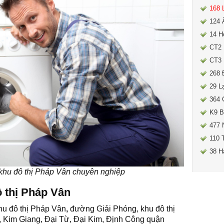
168 
124 
14 H
CT2 
CT3 
268 
29 L
364 
K9 B
477 
110 
38 H
 khu đô thị Pháp Vân chuyên nghiệp
ô thị Pháp Vân
hu đô thị Pháp Vân
,
đường Giải Phóng, khu đô thị
 Kim Giang, Đại Từ, Đại Kim, Định Công quận