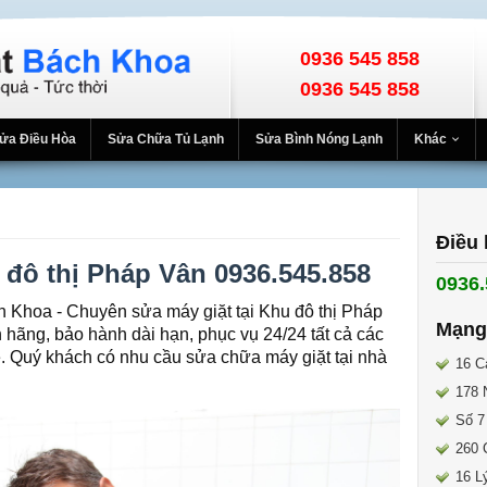
0936 545 858
0936 545 858
ửa Điều Hòa
Sửa Chữa Tủ Lạnh
Sửa Bình Nóng Lạnh
Khác
Điều 
 đô thị Pháp Vân 0936.545.858
0936.
h Khoa - Chuyên sửa máy giặt tại Khu đô thị Pháp
Mạng
nh hãng, bảo hành dài hạn, phục vụ 24/24 tất cả các
ễ. Quý khách có nhu cầu sửa chữa máy giặt tại nhà
16 C
178 
Số 7
260 
16 L