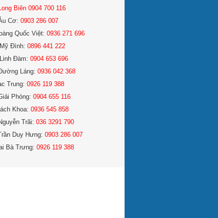
Long Biên 0904 700 116
Âu Cơ:
0903 286 007
oàng Quốc Việt:
0936 271 696
Mỹ Đình:
0896 441 222
Linh Đàm:
0904 653 696
Đường Láng:
0936 042 368
ạc Trung:
0926 119 388
Giải Phóng:
0904 655 116
ách Khoa:
0936 545 858
Nguyễn Trãi:
036 3291 790
Trần Duy Hưng:
0903 286 007
ai Bà Trưng:
0926 119 388