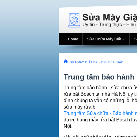
Home
Sửa Chữa Máy Giặt
S
SỬA MÁY GIẶT BK
»
DỊCH VỤ KHÁC
Trung tâm bảo hành 
Trung tâm bảo hành - sửa chữa 
rửa bát Bosch tại nhà Hà Nội uy t
đình chúng ta vẫn có những lỗi h
sửa máy rửa b
Trung tâm Sửa chữa - Bảo hành 
được hãng máy rửa bát Bosch lự
Nội.