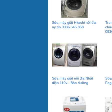
Sửa máy giặt Hitachi nội địa
Tru
uy tín 0936.545.858
chữ
093
Sửa máy giặt nội địa Nhật
Sửa
điện 110v - Bảo dưỡng
Fag