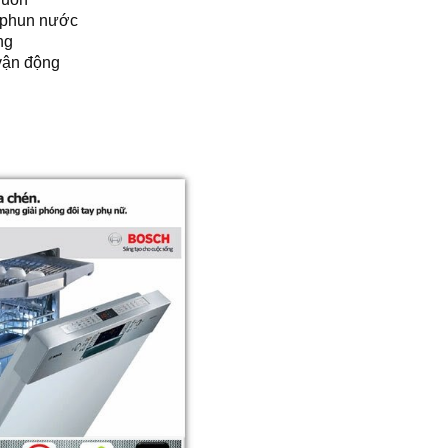
 phun nước
ng
vận động