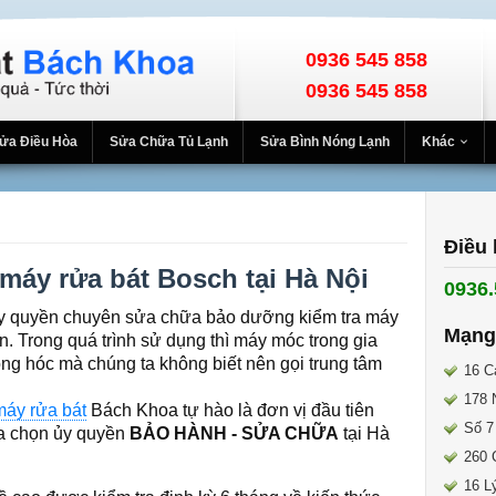
0936 545 858
0936 545 858
ửa Điều Hòa
Sửa Chữa Tủ Lạnh
Sửa Bình Nóng Lạnh
Khác
Điều 
máy rửa bát Bosch tại Hà Nội
0936.
ủy quyền chuyên sửa chữa bảo dưỡng kiểm tra máy
Mạng
ín. Trong quá trình sử dụng thì máy móc trong gia
ỏng hóc mà chúng ta không biết nên gọi trung tâm
16 C
178 
máy rửa bát
Bách Khoa tự hào là đơn vị đầu tiên
Số 7
a chọn ủy quyền
BẢO HÀNH - SỬA CHỮA
tại Hà
260 
16 L