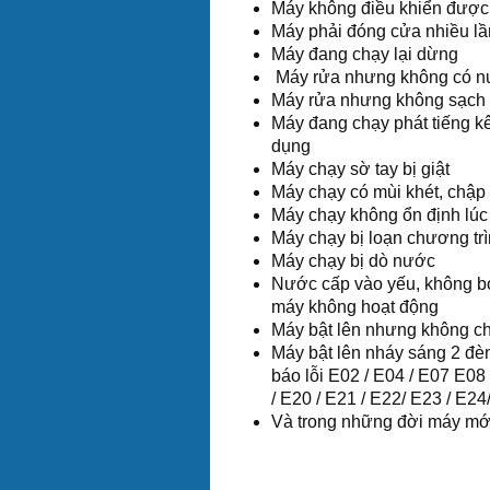
Máy không điều khiển được 
Máy phải đóng cửa nhiều l
Máy đang chạy lại dừng
Máy rửa nhưng không có nư
Máy rửa nhưng không sạch
Máy đang chạy phát tiếng kê
dụng
Máy chạy sờ tay bị giật
Máy chạy có mùi khét, chập
Máy chạy không ổn định lúc
Máy chạy bị loạn chương t
Máy chạy bị dò nước
Nước cấp vào yếu, không b
máy không hoạt động
Máy bật lên nhưng không ch
Máy bật lên nháy sáng 2 đèn k
báo lỗi E02 / E04 / E07 E08 
/ E20 / E21 / E22/ E23 / E24/
Và trong những đời máy mới 