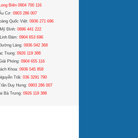
Long Biên 0904 700 116
Âu Cơ:
0903 286 007
oàng Quốc Việt:
0936 271 696
Mỹ Đình:
0896 441 222
Linh Đàm:
0904 653 696
Đường Láng:
0936 042 368
ạc Trung:
0926 119 388
Giải Phóng:
0904 655 116
ách Khoa:
0936 545 858
Nguyễn Trãi:
036 3291 790
Trần Duy Hưng:
0903 286 007
ai Bà Trưng:
0926 119 388