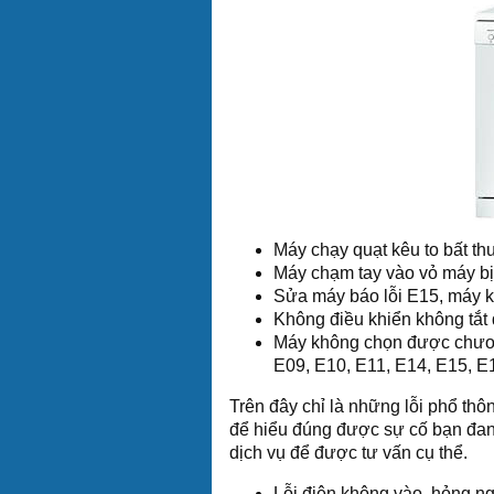
Máy chạy quạt kêu to bất th
Máy chạm tay vào vỏ máy bị
Sửa máy báo lỗi E15, máy 
Không điều khiển không tắt
Máy không chọn được chương
E09, E10, E11, E14, E15, E1
Trên đây chỉ là những lỗi phổ th
để hiểu đúng được sự cố bạn đang 
dịch vụ để được tư vấn cụ thể.
Lỗi điện không vào, hỏng n