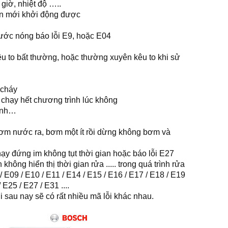
giờ, nhiệt độ …..
ần mới khởi động được
ớc nóng báo lỗi E9, hoặc E04
u to bất thường, hoặc thường xuyên kêu to khi sử
 cháy
 chạy hết chương trình lúc không
rình…
ơm nước ra, bơm một ít rồi dừng không bơm và
ạy đứng im không tụt thời gian hoặc báo lỗi E27
hông hiển thị thời gian rửa ..... trong quá trình rửa
/ E09 / E10 / E11 / E14 / E15 / E16 / E17 / E18 / E19
 E25 / E27 / E31 ....
sau nay sẽ có rất nhiều mã lỗi khác nhau.