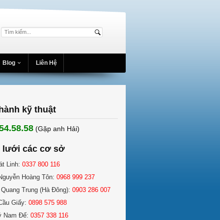
Blog
Liên Hệ
hành kỹ thuật
54.58.58
(Gặp anh Hải) ​
 lưới các cơ sở
át Linh:
0337 800 116
Nguyễn Hoàng Tôn:
0968 999 237
 Quang Trung (Hà Đông):
0903 286 007
Cầu Giấy:
0898 575 988
ý Nam Đế:
0357 338 116