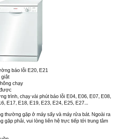
ường báo lỗi E20, E21
 giật
không chạy
 được
 trình, chạy vài phút báo lỗi E04, E06, E07, E08,
6, E17, E18, E19, E23, E24, E25, E27...
ông thường gặp ở máy sấy và máy rửa bát. Ngoài ra
gặp phải, vui lòng liên hệ trực tiếp tới trung tâm
guồn