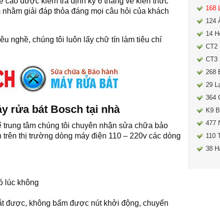
ề cao được kiểm tra định kỳ 6 tháng về kiến thức
168 
nhằm giải đáp thỏa đáng mọi câu hỏi của khách
124 
14 H
êu nghề, chúng tôi luôn lấy chữ tín làm tiêu chí
CT2 
CT3 
268 
29 L
364 
y rửa bát Bosch tại nhà
K9 B
477 
ế trung tâm chúng tôi chuyên nhận sửa chữa bảo
 trên thị trường dòng máy điện 110 – 220v các dòng
110 
38 H
ó lúc không
ắt được, không bấm được nút khởi động, chuyển