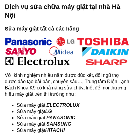
Dịch vụ sửa chữa máy giặt tại nhà Hà
Nội
Sửa máy giặt tất cả các hãng
Với kinh nghiệm nhiều năm được đúc kết, đội ngũ thợ
được đào tạo bài bản, chuyên sâu…,
Trung tâm Điện Lạnh
Bách Khoa K9
có khả năng sửa chữa triệt để mọi thương
hiệu máy giặt trên thị trường như:
Sửa máy giặt
ELECTROLUX
Sửa máy giặt
LG
Sửa máy giặt
PANASONIC
Sửa máy giặt
SAMSUNG
Sửa máy giặt
HITACHI