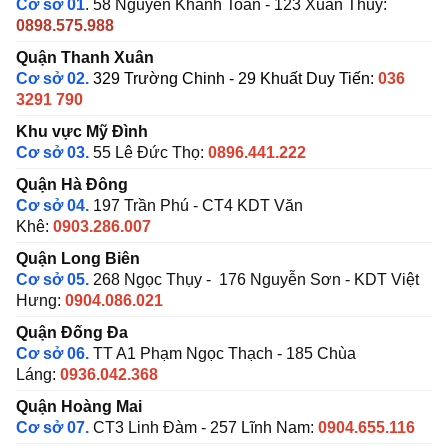
Cơ sở 01
. 58 Nguyễn Khánh Toàn - 123 Xuân Thủy:
0898.575.988
Quận Thanh Xuân
Cơ sở 02.
329 Trường Chinh - 29 Khuất Duy Tiến:
036
3291 790
Khu vực Mỹ Đình
Cơ sở 03.
55 Lê Đức Thọ:
0896.441.222
Quận Hà Đông
Cơ sở 04.
197 Trần Phú - CT4 KDT Văn
Khê:
0903.286.007
Quận Long Biên
Cơ sở 05.
268 Ngọc Thụy - 176 Nguyễn Sơn - KDT Việt
Hưng:
0904.086.021
Quận Đống Đa
Cơ sở 06.
TT A1 Phạm Ngọc Thạch - 185 Chùa
Láng:
0936.042.368
Quận Hoàng Mai
Cơ sở 07.
CT3 Linh Đàm - 257 Lĩnh Nam:
0904.655.116