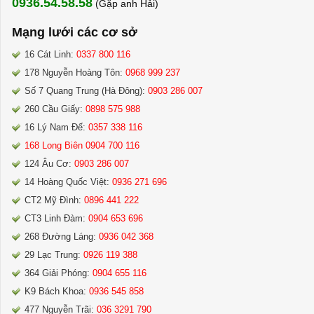
0936.54.58.58
(Gặp anh Hải) ​
Mạng lưới các cơ sở
16 Cát Linh:
0337 800 116
178 Nguyễn Hoàng Tôn:
0968 999 237
Số 7 Quang Trung (Hà Đông):
0903 286 007
260 Cầu Giấy:
0898 575 988
16 Lý Nam Đế:
0357 338 116
168 Long Biên 0904 700 116
124 Âu Cơ:
0903 286 007
14 Hoàng Quốc Việt:
0936 271 696
CT2 Mỹ Đình:
0896 441 222
CT3 Linh Đàm:
0904 653 696
268 Đường Láng:
0936 042 368
29 Lạc Trung:
0926 119 388
364 Giải Phóng:
0904 655 116
K9 Bách Khoa:
0936 545 858
477 Nguyễn Trãi:
036 3291 790