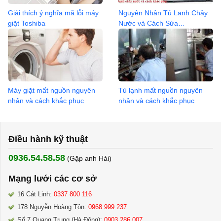
Giải thích ý nghĩa mã lỗi máy
Nguyên Nhân Tủ Lạnh Chảy
giặt Toshiba
Nước và Cách Sửa
0936.04.2368
Máy giặt mất nguồn nguyên
Tủ lạnh mất nguồn nguyên
nhân và cách khắc phục
nhân và cách khắc phục
Điều hành kỹ thuật
0936.54.58.58
(Gặp anh Hải) ​
Mạng lưới các cơ sở
16 Cát Linh:
0337 800 116
178 Nguyễn Hoàng Tôn:
0968 999 237
Số 7 Quang Trung (Hà Đông):
0903 286 007