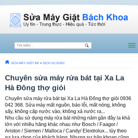
SỬA MÁY GIẶT BK
»
DỊCH VỤ KHÁC
Chuyên sửa máy rửa bát tại Xa La
Hà Đông thợ giỏi
Chuyên sửa máy rửa bát tại Xa La Hà Đông thợ giỏi 0936
042 368. Sửa máy mất nguồn, báo lỗi, mất nóng, không
sấy, không cấp nước vào, không xả nước ra...
Nhu cầu sử dụng máy rửa bát những năm gần đây la khá
lớn với nhiều hãng khác nhau như Bosch / Faagor /
Ariston / Siemen / Malloca / Candy/ Elextrolux... tùy theo
sự lựa chon của khách hàng. Nhưng sự băn khoan cũng