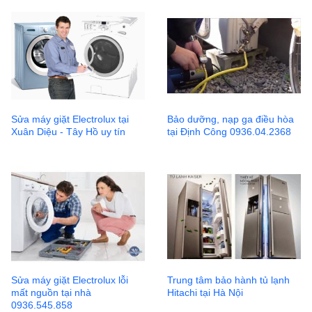
Sửa máy giặt Electrolux tại
Bảo dưỡng, nạp ga điều hòa
Xuân Diệu - Tây Hồ uy tín
tại Định Công 0936.04.2368
Sửa máy giặt Electrolux lỗi
Trung tâm bảo hành tủ lạnh
mất nguồn tại nhà
Hitachi tại Hà Nội
0936.545.858