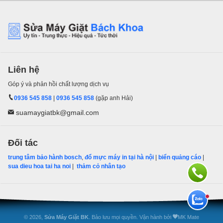
Liên hệ
Góp ý và phản hồi chất lượng dịch vụ
0936 545 858
|
0936 545 858
(gặp anh Hải)
suamaygiatbk@gmail.com
Đối tác
trung tâm bảo hành bosch
,
đổ mực máy in tại hà nội
|
biển quảng cáo
|
sua dieu hoa tai ha noi
|
thảm cỏ nhân tạo
© 2026,
Sửa Máy Giặt BK
. Bảo lưu mọi quyền. Vận hành bởi
MK Mate