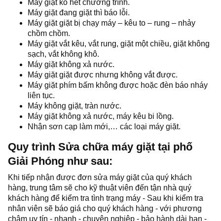
Máy giặt ko hết chương trình.
Máy giặt đang giặt thì báo lỗi.
Máy giặt giặt bị chạy máy – kêu to – rung – nhảy
chồm chồm.
Máy giặt vắt kêu, vắt rung, giặt một chiều, giặt không
sạch, vắt không khô.
Máy giặt không xả nước.
Máy giặt giặt được nhưng không vắt được.
Máy giặt phím bấm không được hoặc đèn báo nháy
liên tục.
Máy không giặt, tràn nước.
Máy giặt không xả nước, máy kêu bi lồng.
Nhận sơn cạp làm mới,… các loại máy giặt.
Quy trình Sửa chữa máy giặt tại phố
Giải Phóng như sau:
Khi tiếp nhận được đơn sửa máy giặt của quý khách
hàng, trung tâm sẽ cho kỹ thuật viên đến tận nhà quý
khách hàng để kiểm tra tình trạng máy - Sau khi kiểm tra
nhân viên sẽ báo giá cho quý khách hàng - với phương
châm uy tín - nhanh - chuyên nghiệp - bảo hành dài hạn -