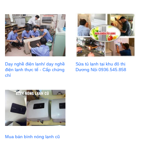
Dạy nghề điện lạnh/ dạy nghề
Sửa tủ lạnh tại khu đô thị
điện lạnh thực tế - Cấp chứng
Dương Nội 0936.545.858
chỉ
Mua bán bình nóng lạnh cũ