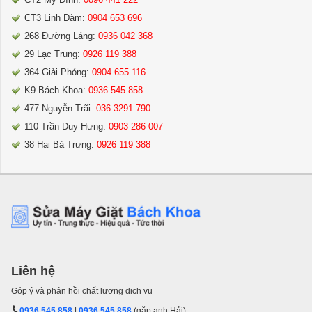
CT3 Linh Đàm:
0904 653 696
268 Đường Láng:
0936 042 368
29 Lạc Trung:
0926 119 388
364 Giải Phóng:
0904 655 116
K9 Bách Khoa:
0936 545 858
477 Nguyễn Trãi:
036 3291 790
110 Trần Duy Hưng:
0903 286 007
38 Hai Bà Trưng:
0926 119 388
Liên hệ
Góp ý và phản hồi chất lượng dịch vụ
0936 545 858
|
0936 545 858
(gặp anh Hải)