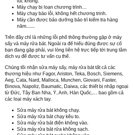
lúc không.
Máy chạy bị loạn chương trình…
Máy chạy báo lỗi, không hết chương trinh.
Máy cần được bảo dưỡng bảo trì kiểm tra hàng
năm.......
Trên đây chỉ là những lỗi phổ thông thường gặp ở máy
sấy và máy rửa bát. Ngoài ra để hiểu đúng được sự cố
bạn đang gặp phải, vui lòng liên hệ trực tiếp tới trung tâm
dịch vụ để được tư vấn cụ thể.
Chúng tôi nhận sửa máy sấy, máy rửa bát tất cả các
thương hiệu như Fagor, Ariston, Teka, Bosch, Siemens,
Aeg, Cata, Nard, Malloca, Munchen, Giovani, Faster,
Binova, Napoliz, Baumatic, Daiwa, các thiết bị nhập ngoại
từ Đức, Tây Ban Nha, Ý, Anh, Hàn Quốc,… bao gồm cả
các loại máy xách tay.
Sửa máy rửa bát không chạy.
Sửa máy rửa bát chạy kêu to.
Sửa máy rửa bát điện không vào.
Sửa máy rửa bát rửa không sạch.