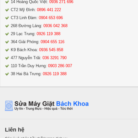
14 Hoàng Quốc Việt:
0936 271 696
CT2 Mỹ Đình:
0896 441 222
CT3 Linh Đàm:
0904 653 696
268 Đường Láng:
0936 042 368
29 Lạc Trung:
0926 119 388
364 Giải Phóng:
0904 655 116
K9 Bách Khoa:
0936 545 858
477 Nguyễn Trãi:
036 3291 790
110 Trần Duy Hưng:
0903 286 007
38 Hai Bà Trưng:
0926 119 388
Liên hệ