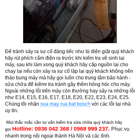
Để tránh sảy ra sự cố đáng tiếc như bị điện giật quý khách
hãy rút phích cắm điện ra trước khi kiểm tra vệ sinh lại
máy, sau khi làm xong quý khách hãy cấp nguồn lại cho
chạy lại nếu còn xảy ra sự cố lặp lại quý khách không nên
tháo bung máy mà hãy gọi luôn cho trung tâm bảo hành -
sửa chữa để kiêmr tra tránh gây thêm hỏng hóc cho máy.
Ngoài những lỗi trên máy còn thường hay sảy ra những lỗi
như E14, E15, E16, E17, E18, E20, E22, E23, E24, E25.
Chúng tôi nhận
sua may rua bat bosch
với các lỗi tại nhà
uy tín.
Mọi thắc mắc cần tư vấn kiểm tra sửa chữa quý khách hãy
Hotline: 0936 042 368 / 0968 999 237.
Phục vụ
gọi
nhanh trong nội ngoại thành Hà Nội và các tỉnh.