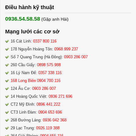
Điều hành kỹ thuật
0936.54.58.58
(Gặp anh Hải) ​
Mạng lưới các cơ sở
16 Cát Linh:
0337 800 116
178 Nguyễn Hoàng Tôn:
0968 999 237
Số 7 Quang Trung (Hà Đông):
0903 286 007
260 Cầu Giấy:
0898 575 988
16 Lý Nam Đế:
0357 338 116
168 Long Biên 0904 700 116
124 Âu Cơ:
0903 286 007
14 Hoàng Quốc Việt:
0936 271 696
CT2 Mỹ Đình:
0896 441 222
CT3 Linh Đàm:
0904 653 696
268 Đường Láng:
0936 042 368
29 Lạc Trung:
0926 119 388
364 Giải Phóng:
0904 655 116