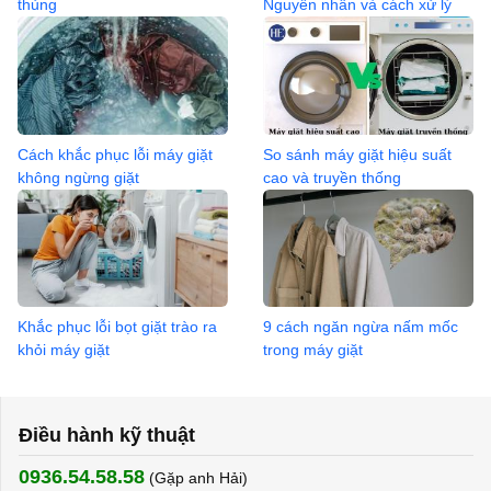
thủng
Nguyên nhân và cách xử lý
Cách khắc phục lỗi máy giặt
So sánh máy giặt hiệu suất
không ngừng giặt
cao và truyền thống
Khắc phục lỗi bọt giặt trào ra
9 cách ngăn ngừa nấm mốc
khỏi máy giặt
trong máy giặt
Điều hành kỹ thuật
0936.54.58.58
(Gặp anh Hải) ​