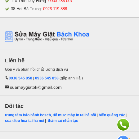
110 Trần Duy Hưng:
0903 286 007
38 Hai Bà Trưng:
0926 119 388
Liên hệ
Góp ý và phản hồi chất lượng dịch vụ
0936 545 858
|
0936 545 858
(gặp anh Hải)
suamaygiatbk@gmail.com
Đối tác
trung tâm bảo hành bosch
,
đổ mực máy in tại hà nội
|
biển quảng cáo
|
sua dieu hoa tai ha noi
|
thảm cỏ nhân tạo