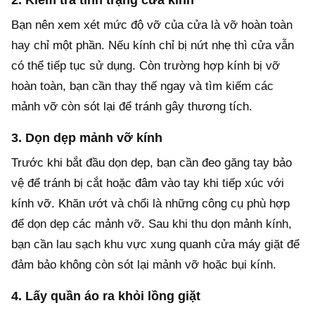
2. Kiểm tra tình trạng cửa kính
Bạn nên xem xét mức độ vỡ của cửa là vỡ hoàn toàn
hay chỉ một phần. Nếu kính chỉ bị nứt nhẹ thì cửa vẫn
có thể tiếp tục sử dụng. Còn trường hợp kính bị vỡ
hoàn toàn, bạn cần thay thế ngay và tìm kiếm các
mảnh vỡ còn sót lại để tránh gây thương tích.
3. Dọn dẹp mảnh vỡ kính
Trước khi bắt đầu dọn dẹp, bạn cần đeo găng tay bảo
vệ để tránh bị cắt hoặc đâm vào tay khi tiếp xúc với
kính vỡ. Khăn ướt và chổi là những công cụ phù hợp
để dọn dẹp các mảnh vỡ. Sau khi thu dọn mảnh kính,
bạn cần lau sạch khu vực xung quanh cửa máy giặt để
đảm bảo không còn sót lại mảnh vỡ hoặc bụi kính.
4. Lấy quần áo ra khỏi lồng giặt