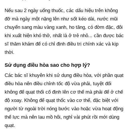
Nếu sau 2 ngày uống thuốc, các dấu hiệu trên không
đỡ mà ngày một nặng lên như sốt kéo dài, nước mũi
chuyển sang màu vàng xanh, ho tăng, có đờm đặc, đôi
khi xuất hiện khó thở, nhất là ở trẻ nhỏ... cần được bác
sĩ thăm khám để có chỉ định điều trị chính xác và kịp
thời.
Sử dụng điều hòa sao cho hợp lý?
Các bác sĩ khuyên khi sử dụng điều hòa, với phần quạt
điều hòa nên điều chỉnh tốc độ vừa phải, tuyệt đối
không để quạt thổi cố định lên cơ thể mà phải để ở chế
độ xoay. Không để quạt thốc vào cơ thể, đặc biệt với
người từ ngoài trời nóng bước vào hoặc vừa hoạt động
thể lực mà nên lau mồ hôi, nghỉ vài phút rồi mới dùng
quạt.