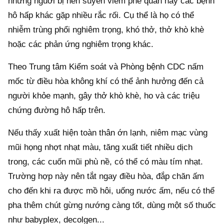
những nguời bị hen suyễn viêm phế quản hay các bệnh
hô hấp khác gặp nhiều rắc rối. Cụ thể là họ có thể
nhiễm trùng phổi nghiêm trọng, khó thở, thở khò khè
hoặc các phản ứng nghiêm trọng khác.
Theo Trung tâm Kiểm soát và Phòng bệnh CDC nấm
mốc từ điều hòa không khí có thể ảnh hưởng đến cả
người khỏe mạnh, gây thở khò khè, ho và các triệu
chứng đường hô hấp trên.
Nếu thấy xuất hiện toàn thân ớn lạnh, niêm mạc vùng
mũi họng nhợt nhạt màu, tăng xuất tiết nhiều dịch
trong, các cuốn mũi phù nề, có thể có màu tím nhạt.
Trường hợp này nên tắt ngay điều hòa, đắp chăn ấm
cho đến khi ra được mồ hôi, uống nước ấm, nếu có thể
pha thêm chút gừng nướng càng tốt, dùng một số thuốc
như babyplex, decolgen...