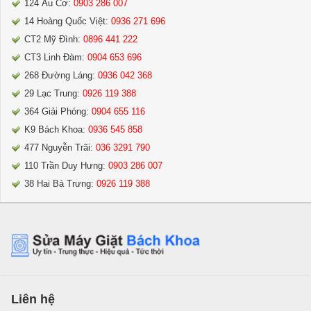
124 Âu Cơ:
0903 286 007
14 Hoàng Quốc Việt:
0936 271 696
CT2 Mỹ Đình:
0896 441 222
CT3 Linh Đàm:
0904 653 696
268 Đường Láng:
0936 042 368
29 Lạc Trung:
0926 119 388
364 Giải Phóng:
0904 655 116
K9 Bách Khoa:
0936 545 858
477 Nguyễn Trãi:
036 3291 790
110 Trần Duy Hưng:
0903 286 007
38 Hai Bà Trưng:
0926 119 388
Liên hệ