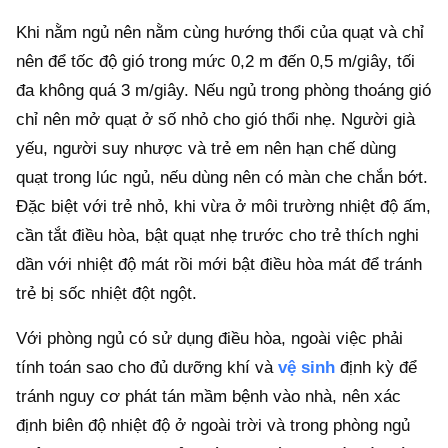
Khi nằm ngủ nên nằm cùng hướng thổi của quạt và chỉ
nên để tốc độ gió trong mức 0,2 m đến 0,5 m/giây, tối
đa không quá 3 m/giây. Nếu ngủ trong phòng thoáng gió
chỉ nên mở quạt ở số nhỏ cho gió thổi nhẹ. Người già
yếu, người suy nhược và trẻ em nên hạn chế dùng
quạt trong lúc ngủ, nếu dùng nên có màn che chắn bớt.
Đặc biệt với trẻ nhỏ, khi vừa ở môi trường nhiệt độ ấm,
cần tắt điều hòa, bật quạt nhẹ trước cho trẻ thích nghi
dần với nhiệt độ mát rồi mới bật điều hòa mát để tránh
trẻ bị sốc nhiệt đột ngột.
Với phòng ngủ có sử dụng điều hòa, ngoài việc phải
tính toán sao cho đủ dưỡng khí và
vệ sinh
định kỳ để
tránh nguy cơ phát tán mầm bệnh vào nhà, nên xác
định biên độ nhiệt độ ở ngoài trời và trong phòng ngủ