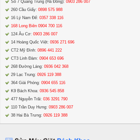
Số 7 Quang Trung (Hà Đông):
0903 286 007
260 Cầu Giấy:
0898 575 988
16 Lý Nam Đế:
0357 338 116
168 Long Biên 0904 700 116
124 Âu Cơ:
0903 286 007
14 Hoàng Quốc Việt:
0936 271 696
CT2 Mỹ Đình:
0896 441 222
CT3 Linh Đàm:
0904 653 696
268 Đường Láng:
0936 042 368
29 Lạc Trung:
0926 119 388
364 Giải Phóng:
0904 655 116
K9 Bách Khoa:
0936 545 858
477 Nguyễn Trãi:
036 3291 790
110 Trần Duy Hưng:
0903 286 007
38 Hai Bà Trưng:
0926 119 388