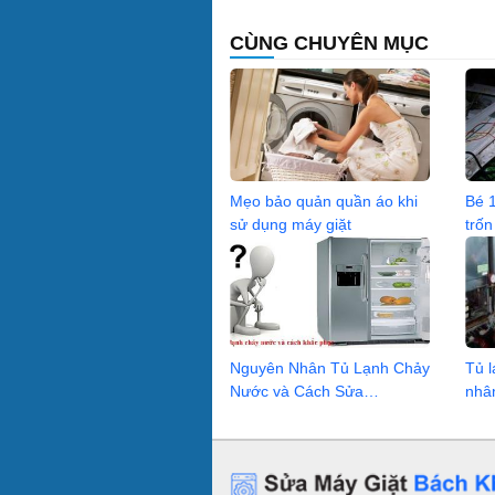
CÙNG CHUYÊN MỤC
Mẹo bảo quản quần áo khi
Bé 1
sử dụng máy giặt
trốn
Nguyên Nhân Tủ Lạnh Chảy
Tủ 
Nước và Cách Sửa
nhâ
0936.04.2368