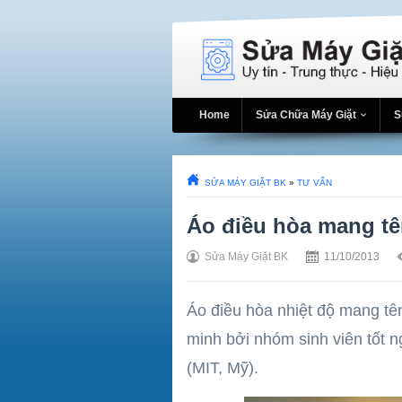
Home
Sửa Chữa Máy Giặt
S
SỬA MÁY GIẶT BK
»
TƯ VẤN
Áo điều hòa mang tê
Sửa Máy Giặt BK
11/10/2013
Áo điều hòa nhiệt độ mang tê
minh bởi nhóm sinh viên tốt 
(MIT, Mỹ).