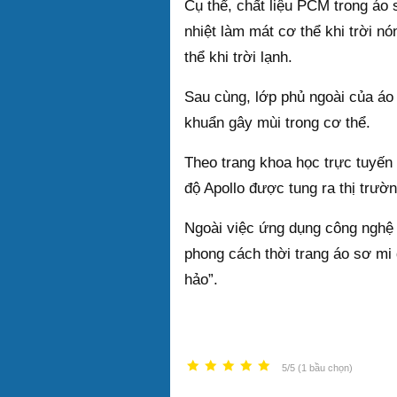
Cụ thể, chất liệu PCM trong áo 
nhiệt làm mát cơ thể khi trời nó
thể khi trời lạnh.
Sau cùng, lớp phủ ngoài của áo 
khuẩn gây mùi trong cơ thể.
Theo trang khoa học trực tuyến 
độ Apollo được tung ra thị trườ
Ngoài việc ứng dụng công nghệ 
phong cách thời trang áo sơ mi 
hảo”.
5/5 (1 bầu chọn)