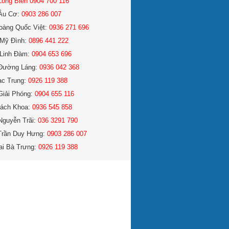
Long Biên 0904 700 116
Âu Cơ:
0903 286 007
oàng Quốc Việt:
0936 271 696
Mỹ Đình:
0896 441 222
Linh Đàm:
0904 653 696
Đường Láng:
0936 042 368
ạc Trung:
0926 119 388
Giải Phóng:
0904 655 116
ách Khoa:
0936 545 858
Nguyễn Trãi:
036 3291 790
Trần Duy Hưng:
0903 286 007
ai Bà Trưng:
0926 119 388