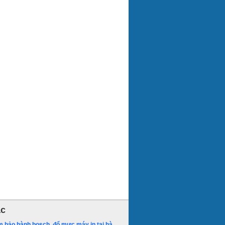
ác
m bảo hành bosch
,
đổ mực máy in tại hà