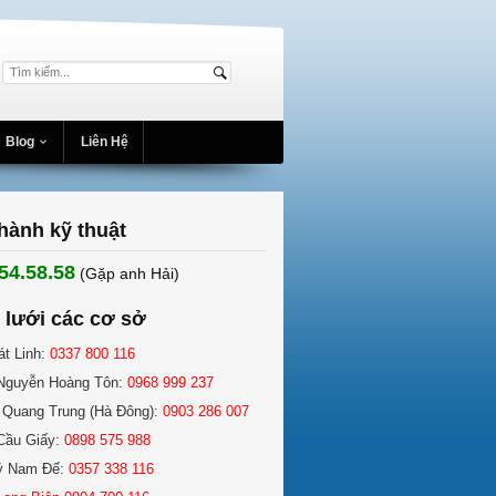
Blog
Liên Hệ
hành kỹ thuật
54.58.58
(Gặp anh Hải) ​
 lưới các cơ sở
át Linh:
0337 800 116
Nguyễn Hoàng Tôn:
0968 999 237
 Quang Trung (Hà Đông):
0903 286 007
Cầu Giấy:
0898 575 988
ý Nam Đế:
0357 338 116