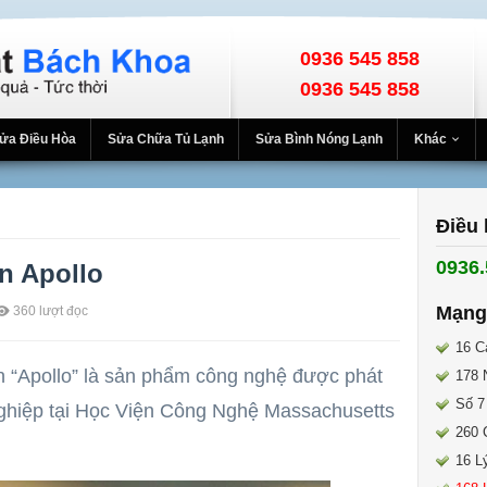
0936 545 858
0936 545 858
ửa Điều Hòa
Sửa Chữa Tủ Lạnh
Sửa Bình Nóng Lạnh
Khác
Điều 
0936.
n Apollo
Mạng
360
lượt đọc
16 C
n “Apollo” là sản phẩm công nghệ được phát
178 
Số 7
nghiệp tại Học Viện Công Nghệ Massachusetts
260 
16 L