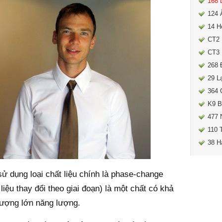
168 
124 
14 H
CT2 
CT3 
268 
29 L
364 
K9 B
477 
110 
38 H
sử dụng loại chất liệu chính là phase-change
liệu thay đổi theo giai đoạn) là một chất có khả
lượng lớn năng lượng.