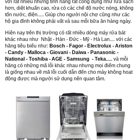
với rất nhiều những tính năng rất công dụng như rửa sạch
hơn, diệt khuẩn cao, rửa có các chế độ nước nóng, không
tốn nước, điện..... Giúp cho người nội chợ cũng như các
hộ gia đình không phải vất vả sau mỗi bữa ăn hàng ngày.
Hiện nay trên thị trường có rất nhiều dòng máy rửa bát
khác nhau như Nhật - Hàn - Đức - Mỹ - Hà Lan.... với các
hãng tiêu biểu như:
Bosch - Fagor -
Electrolux
- Ariston
- Candy - Malloca - Giovani - Daiwa - Panasonic -
National - Toshiba - AGE - Samsung - Teka.....
và mỗi
hãng có những mã lỗi khác nhau nhưng mọi điểm chung
là giống nhau về mã lỗi cuối dẫn đến cho máy không hoạt
động được mà người sử dụng nên quan tâm.