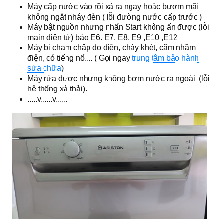
Máy cấp nước vào rồi xả ra ngay hoặc bươm mãi
không ngắt nháy đèn ( lỗi đường nước cấp trước )
Máy bật nguồn nhưng nhấn
Start
không ấn được (lỗi
main điện tử) báo E6. E7. E8, E9 ,E10 ,E12
Máy bị chạm chập do điện, cháy khét, cắm nhầm
điện, có tiếng nổ.... ( Gọi ngay
trung tâm bảo hành
sửa chữa
)
Máy rửa được nhưng không bơm nước ra ngoài (lỗi
hệ thống xả thải).
.....v......v......