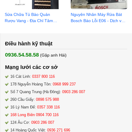
Sửa Chữa Tủ Bảo Quản
Nguyên Nhân Máy Rửa Bát
Rượu Vang - Địa Chỉ Tâm
Bosch Báo Lỗi E06 - Dịch vụ
Đắc uy tín 0903 286 007
uy tín 0936 545 858
Điều hành kỹ thuật
0936.54.58.58
(Gặp anh Hải) ​
Mạng lưới các cơ sở
16 Cát Linh:
0337 800 116
178 Nguyễn Hoàng Tôn:
0968 999 237
Số 7 Quang Trung (Hà Đông):
0903 286 007
260 Cầu Giấy:
0898 575 988
16 Lý Nam Đế:
0357 338 116
168 Long Biên 0904 700 116
124 Âu Cơ:
0903 286 007
14 Hoàng Quốc Việt:
0936 271 696