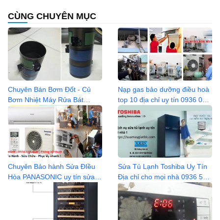
CÙNG CHUYÊN MỤC
Chuyên Bán Bơm Đốt - Củ
Nạp gas bảo dưỡng điều hoà
Bơm Nhiệt Máy Rửa Bát
top 10 địa chỉ uy tín 0936 042
Bosch các Model
368
Chuyên Bảo hành Sửa ĐIều
Sửa Tủ Lạnh Toshiba Uy Tín
Hòa PANASONIC uy tín sửa
Địa chỉ cho mọi nhà 0936 545
tại nhà
858