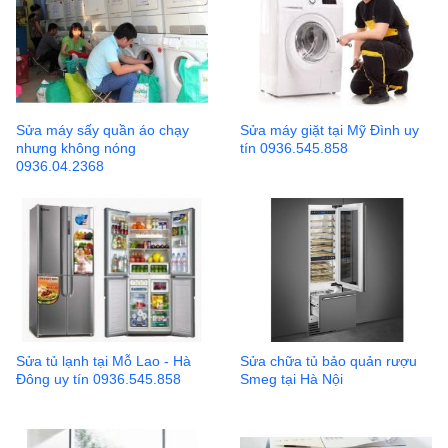
Sửa máy sấy quần áo chạy
Sửa máy giặt tại Mỹ Đình uy
nhưng không nóng
tín 0936.545.858
0936.04.2368
Sửa tủ lạnh tại Mỗ Lao - Hà
Sửa chữa tủ bảo quản rượu
Đông uy tín 0936.545.858
Smeg tại Hà Nội